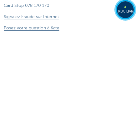
Card Stop 078 170 170
KBC Live
Signalez Fraude sur Internet
Posez votre question à Kate
À propos de nous
Le groupe KBC
Communiqués de presse
Jobs
Durabilité
Kate Coins
Autres sites web
Entrepreneurs
Commercial Banking