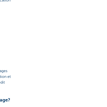
cation
gages
ion et
dit
yage?