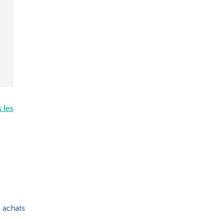
 les
s achats