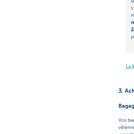
l
s
m
m
2
p
La 
3. Ac
Bagag
Vos bag
vêtemen