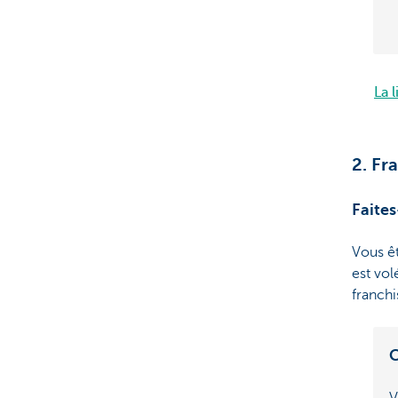
La 
2. Fr
Faites
Vous ê
est vol
franch
C
V