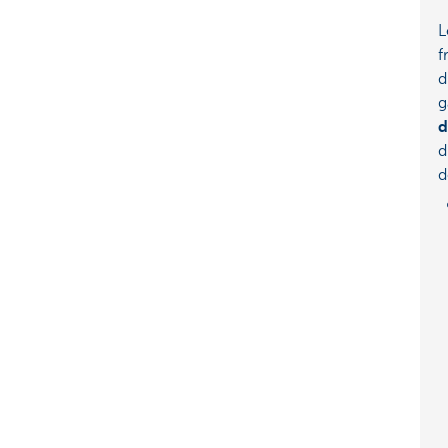
L
f
d
g
d
d
d