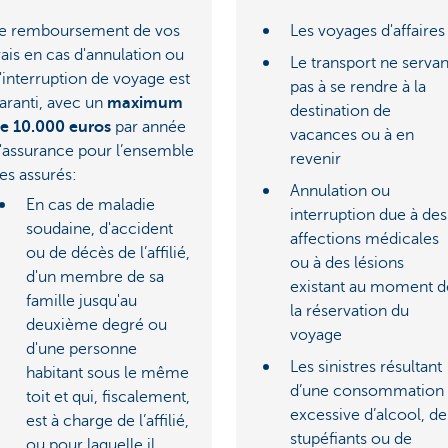
e remboursement de vos
Les voyages d'affaires
rais en cas d'annulation ou
Le transport ne servan
'interruption de voyage est
pas à se rendre à la
aranti, avec un
maximum
destination de
e 10.000 euros
par année
vacances ou à en
'assurance pour l’ensemble
revenir
es assurés:
Annulation ou
En cas de maladie
interruption due à des
soudaine, d'accident
affections médicales
ou de décès de l’affilié,
ou à des lésions
d'un membre de sa
existant au moment d
famille jusqu'au
la réservation du
deuxième degré ou
voyage
d'une personne
Les sinistres résultant
habitant sous le même
d’une consommation
toit et qui, fiscalement,
excessive d’alcool, de
est à charge de l’affilié,
stupéfiants ou de
ou pour laquelle il