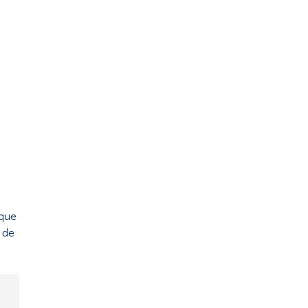
 que
 de