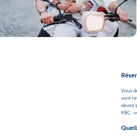
Réser
Vous d
sont r
devez p
KBC: v
Quell