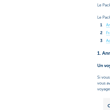
Le Pack
Le Pac
An
Fr
Ac
1. An
Un vo
Si vous
vous a
voyage
C