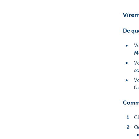
Virem
De quo
Vo
M
Vo
so
Vo
l'
Comm
Cl
Qu