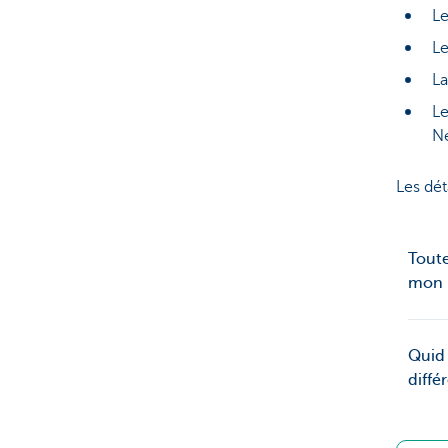
L
L
L
L
Ne
Les dét
Toute
mon i
Quid 
diffé