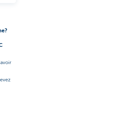
ne?
C
'avoir
devez