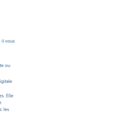
 il vous
te ou
gitale
s. Elle
e
c les