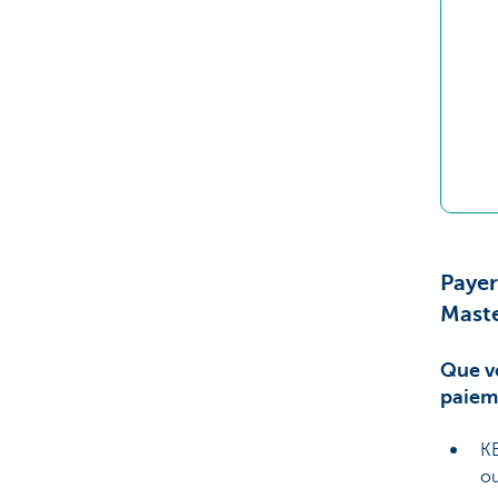
Payer
Mast
Que vo
paiem
KB
o