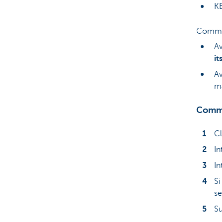
K
Commen
Av
i
Av
m
Comm
Cl
In
In
Si
se
Su