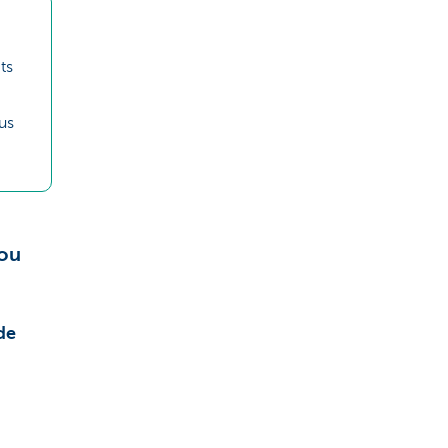
ts
us
 ou
de