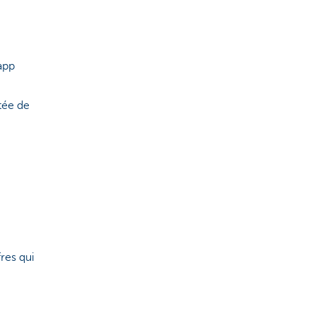
app
tée de
res qui