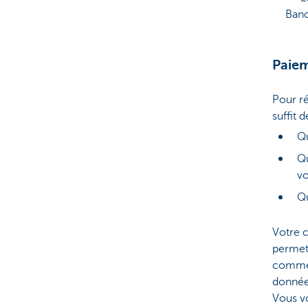
Banc
Paiem
Pour ré
suffit 
Q
Qu
v
Qu
Votre c
permet
commer
donnée
Vous v