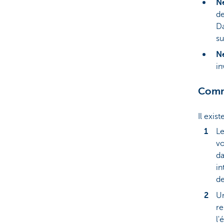
Ne
de
Da
su
Ne
in
Comme
Il exis
Le
vo
da
in
de
Un
re
l'