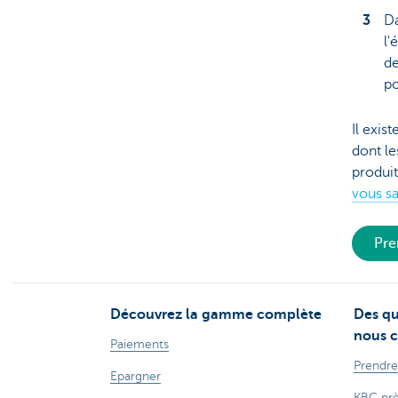
Da
l'
de
po
Il exis
dont le
produit
vous s
Pre
Découvrez la gamme complète
Des qu
nous c
Paiements
Prendre
Epargner
KBC prè