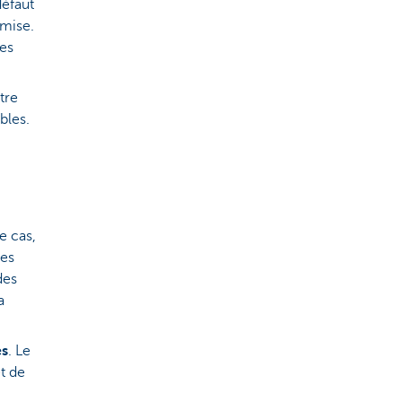
défaut
 mise.
mes
tre
bles.
e cas,
ses
des
a
es
. Le
t de