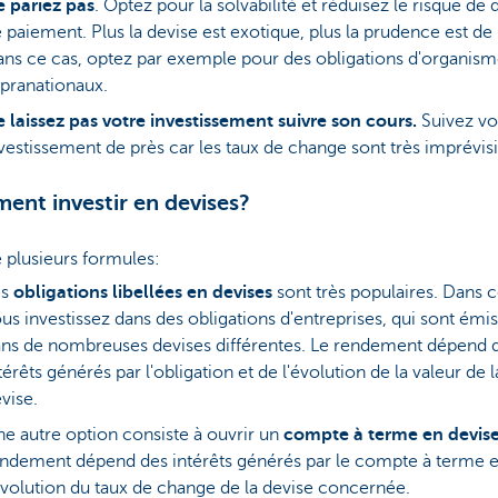
 pariez pas
. Optez pour la solvabilité et réduisez le risque de 
 paiement. Plus la devise est exotique, plus la prudence est de
ns ce cas, optez par exemple pour des obligations d'organis
pranationaux.
 laissez pas votre investissement suivre son cours.
Suivez vo
vestissement de près car les taux de change sont très imprévisi
nt investir en devises?
te plusieurs formules:
s
obligations libellées en devises
sont très populaires. Dans c
us investissez dans des obligations d'entreprises, qui sont émi
ns de nombreuses devises différentes. Le rendement dépend 
térêts générés par l'obligation et de l'évolution de la valeur de l
vise.
e autre option consiste à ouvrir un
compte à terme en devis
ndement dépend des intérêts générés par le compte à terme e
évolution du taux de change de la devise concernée.