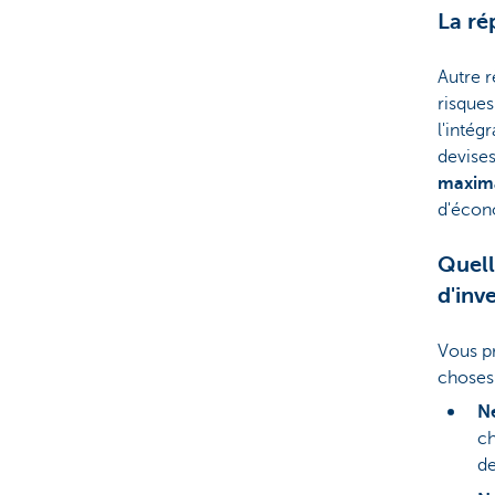
La ré
Autre r
risques
l'intég
devises
maxim
d'écon
Quell
d'inv
Vous pr
choses 
Ne
ch
de