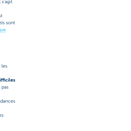
 s'agit
st
ls sont
que
 les
ifficiles
c pas
ndances
es