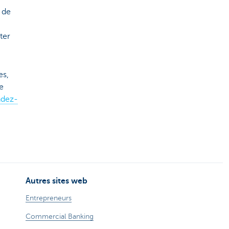
 de
ter
es,
e
ndez-
Autres sites web
Entrepreneurs
Commercial Banking