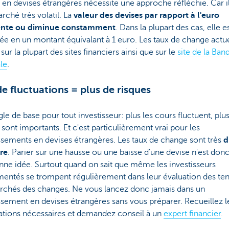
r en devises étrangères nécessite une approche réfléchie. Car il
rché très volatil. La
valeur des devises par rapport à l'euro
nte ou diminue constamment
. Dans la plupart des cas, elle e
e en un montant équivalant à 1 euro. Les taux de change actue
 sur la plupart des sites financiers ainsi que sur le
site de la Ban
le
.
de fluctuations = plus de risques
le de base pour tout investisseur: plus les cours fluctuent, plus
 sont importants. Et c'est particulièrement vrai pour les
ssements en devises étrangères. Les taux de change sont très
d
ire
. Parier sur une hausse ou une baisse d'une devise n'est don
ne idée. Surtout quand on sait que même les investisseurs
mentés se trompent régulièrement dans leur évaluation des te
rchés des changes. Ne vous lancez donc jamais dans un
ssement en devises étrangères sans vous préparer. Recueillez l
ations nécessaires et demandez conseil à un
expert financier
.