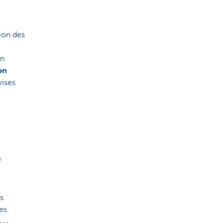
ion des
en
on
vises
s
s
es.