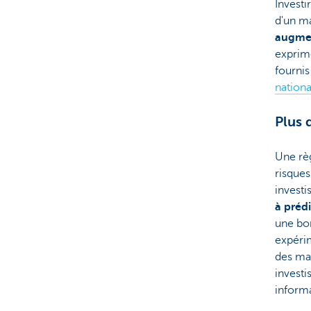
Investi
d'un ma
augme
exprimé
fournis
nationa
Plus 
Une règ
risques
investi
à préd
une bon
expéri
des ma
investi
inform