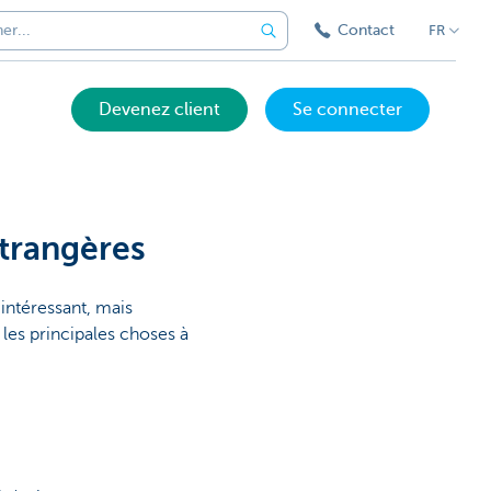
Contact
FR
Devenez client
Se connecter
étrangères
 intéressant, mais
les principales choses à