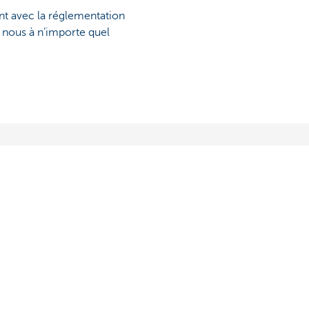
nt avec la réglementation
e nous à n’importe quel
Autres sites web
Entrepreneurs
Commercial Banking