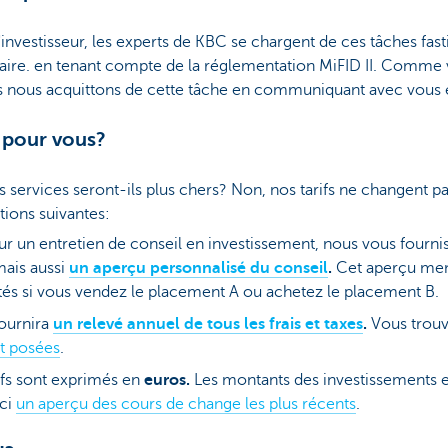
'investisseur, les experts de KBC se chargent de ces tâches fast
saire. en tenant compte de la réglementation MiFID II. Comme 
ous nous acquittons de cette tâche en communiquant avec vous 
 pour vous?
s services seront-ils plus chers? Non, nos tarifs ne changent pa
tions suivantes:
r un entretien de conseil en investissement, nous vous fourn
mais aussi
un aperçu personnalisé du conseil
.
Cet aperçu men
tés si vous vendez le placement A ou achetez le placement B.
ournira
un relevé annuel de tous les frais et taxes
.
Vous trouv
t posées
.
ifs sont exprimés en
euros.
Les montants des investissements e
ici
un aperçu des cours de change les plus récents
.