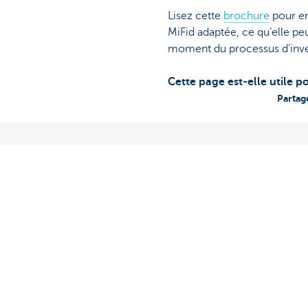
Lisez cette
brochure
pour en
MiFid adaptée, ce qu’elle pe
moment du processus d’inve
Cette page est-elle utile p
Partag
Découvrez la gamme complète
Des questions
contacter!
Paiements
Prendre rendez
Epargner
KBC près de ch