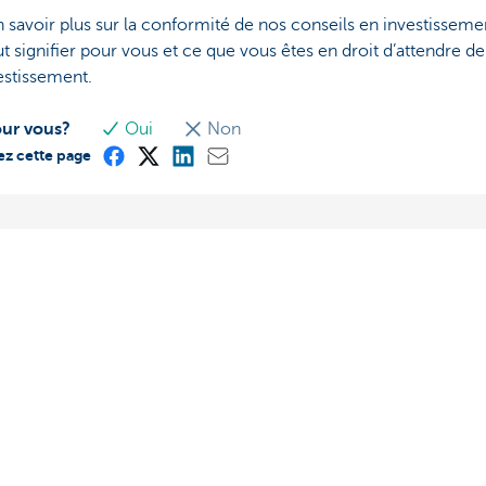
 savoir plus sur la conformité de nos conseils en investisseme
ut signifier pour vous et ce que vous êtes en droit d’attendre d
stissement.
our vous?
Oui
Non
ez cette page
? N'hésitez pas à nous
À propos de nous
Le groupe KBC
-vous
Communiqués de presse
ez vous