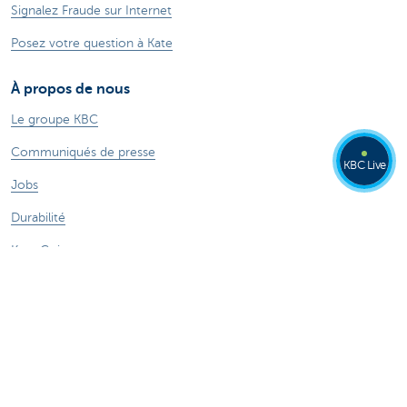
Signalez Fraude sur Internet
Posez votre question à Kate
À propos de nous
Le groupe KBC
Communiqués de presse
KBC Live
Jobs
Durabilité
Kate Coins
Autres sites web
Entrepreneurs
Commercial Banking
Private Banking