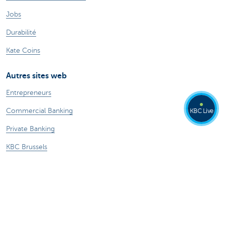
Jobs
Durabilité
Kate Coins
Autres sites web
Entrepreneurs
Commercial Banking
KBC Live
Private Banking
KBC Brussels
Groupe KBC
Tous les sites web
Attention, emprunter de l'argent coûte aussi