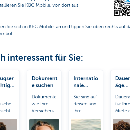
tallieren Sie KBC Mobile. ​von dort aus.
en Sie sich in KBC Mobile. an und tippen Sie oben rechts auf d
ymbol
h interessant für Sie:
zugser
Dokument
Internatio
Dauer
htigun
e suchen
nale
äge
Zahlungen
einri
Dokumente
Sie sind auf
Dauera
walten
tische
wie Ihre
Reisen und
für Ihr
sicht
Versicherungsbescheinigung
Ihre
Miete 
alle Ihre
und andere
Zahlungskarte
Ihr Fit
ehenden
Bescheinigungen
funktioniert
Abonn