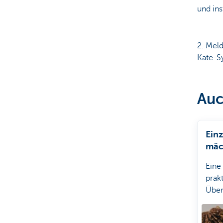
und ins
2. Meld
Kate-S
Auc
Ein
mäc
gen
Eine
ver
prak
Über
über 
best