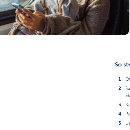
Particulieren
So st
Öf
Sa
ak
Ka
Pa
Un