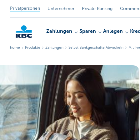
Privatpersonen
Unternehmer
Private Banking
Commerci
Zahlungen
Sparen
Anlegen
Kred
home
Produkte
Zahlungen
Selbst Bankgeschäfte Abwickeln
Mit Ih
KBC