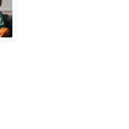
 Sie
te
os