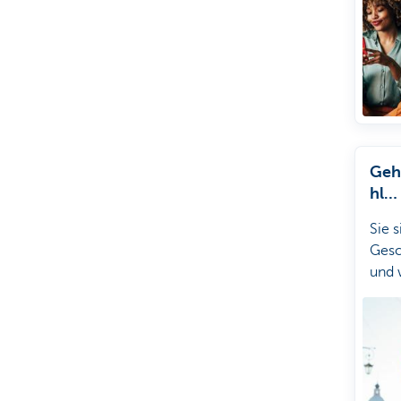
Einz
Geh
hl
ver
Sie 
Gesc
und 
beza
habe
Ihre
Gehe
verg
Ihne