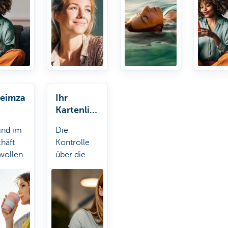
ugsermächtigungen.
findet Kate schnell
nicht? No
richten
für Sie.
Stress. Kate
mit Ka
it!
mühel
ein.
eimza
Ihr
Kartenlimi
gessen?
t ändern
sind im
Die
häft
Kontrolle
wollen
über die
hlen,
Limits Ihres
n aber
Kontos und
Ihrer
imzahl
Zahlungskarte
essen? Kate hilft
liegt in Ihrer
n.
Hand. Kate