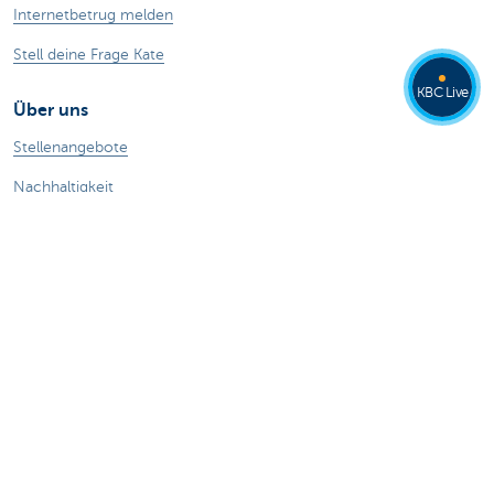
Internetbetrug melden
Stell deine Frage Kate
KBC Live
Über uns
Stellenangebote
Nachhaltigkeit
Kate Coins
Andere Websites
Unternehmer
Private Banking
Alle Websites
Achtung, Geld leihen kostet auch Geld.