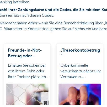
anking betreiben.
zahl Ihrer Zahlungskarte und die Codes, die Sie mit dem Kar
 Sie niemals nach diesen Codes.
verdacht haben other wenn Sie eine Benachrichtigung über „K
-Mitarbeiter in Kontakt sind, gehen Sie auf nichts ein und ben
Freunde-in-Not-
„Tresorkontobetrug
Betrug oder
“
WhatsApp-Betrug
Erhalten Sie scheinbar
Cyberkriminelle
von Ihrem Sohn oder
versuchen zunächst, Ihr
Ihrer Tochter plötzlich
Vertrauen zu
eine WhatsApp-
gewinnen, bevor sie
Nachricht von einer
zuschlagen.
„neuen“
Handynummer?