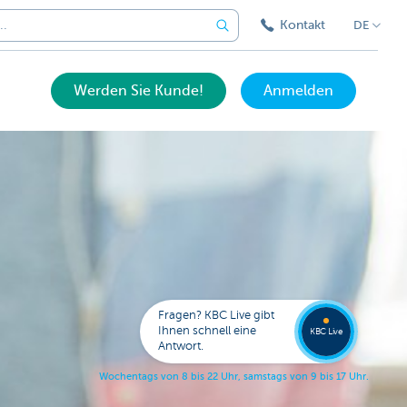
Kontakt
DE
Werden Sie Kunde!
Anmelden
Eine
Frage?
Wende
Sie sic
Fragen? KBC Live gibt
an KB
Ihnen schnell eine
KBC Live
Live.
Antwort.
W
o
c
h
e
n
t
a
g
s
v
o
n
8
b
i
s
2
2
U
h
r
,
s
a
m
s
t
a
g
s
v
o
n
9
b
i
s
1
7
U
h
r
.