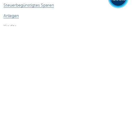
Steuerbegünstigtes Sparen
Anlegen
Kredite
Versicherungen
Haben Sie noch Fragen?
Termin vereinbaren
KBC in Ihrer Nähe
Kontakt
Card Stop 078 170 170
Internetbetrug melden
Stell deine Frage Kate
Über uns