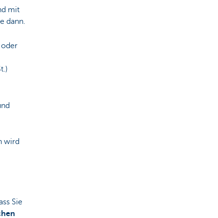
nd mit
ie dann.
 oder
t.)
und
n wird
ass Sie
chen