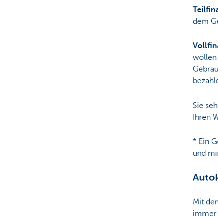
Teilfi
dem Gel
Vollfi
wollen 
Gebrauc
bezahl
Sie seh
Ihren 
* Ein 
und mi
Autok
Mit dem
immer w