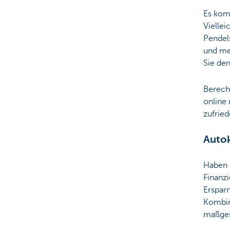
Es komm
Viellei
Pendel
und me
Sie den
Berechn
online
zufried
Autok
Haben 
Finanz
Ersparn
Kombina
maßges