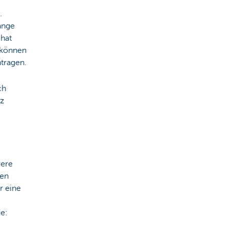
.
lange
 hat
 können
ntragen.
ch
tz
rere
ren
r eine
e: