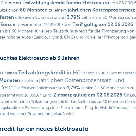
einen Teilzahlungskredit für ein Elektroauto
: Für
von 25.000 E
60 Monaten
jährlichen Kostenprozentsatz
ufzeit von
zu einem
festen
3,79%
effektiven Sollzinssatz von
zahlen Sie 60 Monatsraten 
 Euro
Tarif gültig am 02.06.2026
, insgesamt also 27.439,68 Euro.
f
en bis 60 Monate, für einen Teilzahlungskredit für die Finanzierung von 
reundliche Auto (Elektro, Hybrid, CNG) und von einer Privatperson gek
uchtes Elektroauto ab 3 Jahren
Teilzahlungskredit
in Höhe
einen
 Für
von 15.000 Euro mit einer 
jährlichen Kostenprozentsatz und
 Monaten
zu einem
 festen
4,79%
effektiven Sollzinssatz von
zahlen Sie 60 Monatsraten zu
Zinssatz gültig am 02.06.2026
für Lau
insgesamt also 16.855,84 Euro.
Monate,
für einen Teilzahlungskredit für Laufzeiten bis zu 60 Monaten für ei
ungskredit zur Finanzierung eines Elektro- oder Plug-in-Hybridfahrzeugs, (a
t) und von einer Privatperson gekauft wird.
redit für ein neues Elektroauto