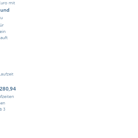
uro mit
 und
zu
ür
ein
auft
Laufzeit
280,94
fzeiten
nen
b 3