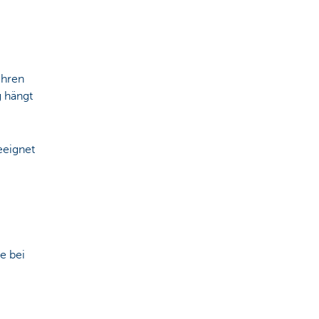
Ihren
g hängt
eeignet
e bei