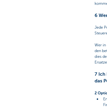
kommen
6 Wer
Jede Pe
Steuer
Wer in
den be
dies d
Ersatz
7 Ich
das P
2 Opti
En
Fi