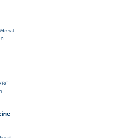
o Monat
en
 KBC
m
eine