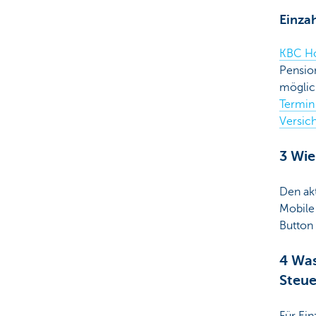
Einza
KBC Ho
Pensio
möglic
Termin 
Versic
3 Wie
Den ak
Mobile
Button
4 Was
Steu