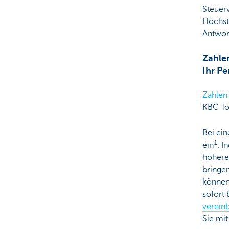
Steuer
Höchst
Antwort
Zahlen
Ihr P
Zahlen 
KBC To
Bei ei
1
ein
. I
höhere
bringe
können 
sofort 
verein
Sie mit