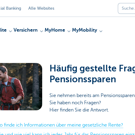
al Banking
Alle Websites
ite
Versichern
MyHome
MyMobility
Häufig gestellte Fr
Pensionssparen
Sie nehmen bereits am Pensionssparen 
Sie haben noch Fragen?
Hier finden Sie die Antwort.
 finde ich Informationen über meine gesetzliche Rente?
e und wie viel kann ich jedes Jahr für das Pensionssparen ein