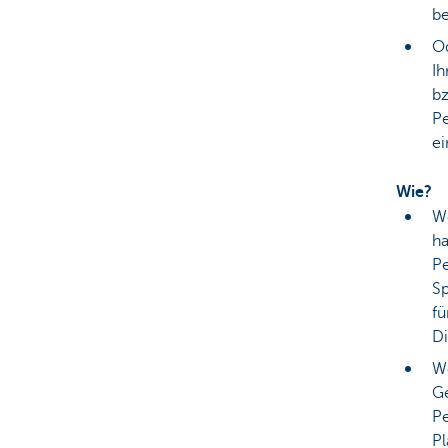
be
Od
Ih
bz
Pe
ei
Wie?
We
ha
Pe
Sp
fü
Di
We
Ge
Pe
Pl