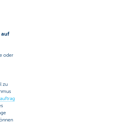
 auf
e oder
l zu
thmus
auftrag
es
äge
 können