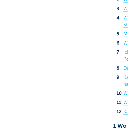
Wi
Particulieren
Wa
S
Mu
We
Ic
Pe
Da
Ka
ha
Wa
Wi
Ka
1 Wo 