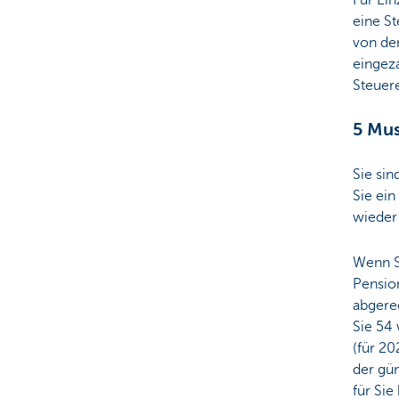
Für Ei
eine S
von der
eingeza
Steuere
5 Mus
Sie sin
Sie ein
wieder
Wenn Si
Pensio
abgerec
Sie 54
(für 20
der gü
für Sie