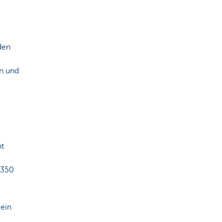
den
an und
ht
.350
 ein