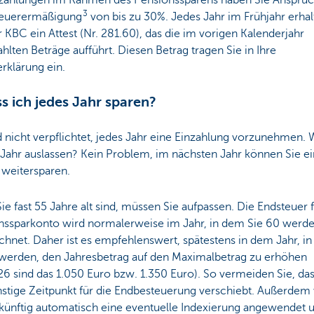
nzahlungen im Rahmen des Pensionssparens haben Sie Anspruc
3
teuerermäßigung
von bis zu 30%. Jedes Jahr im Frühjahr erhal
 KBC ein Attest (Nr. 281.60), das die im vorigen Kalenderjahr
hlten Beträge aufführt. Diesen Betrag tragen Sie in Ihre
rklärung ein.
s ich jedes Jahr sparen?
d nicht verpflichtet, jedes Jahr eine Einzahlung vorzunehmen. 
 Jahr auslassen? Kein Problem, im nächsten Jahr können Sie e
 weitersparen.
e fast 55 Jahre alt sind, müssen Sie aufpassen. Die Endsteuer f
nssparkonto wird normalerweise im Jahr, in dem Sie 60 werde
hnet. Daher ist es empfehlenswert, spätestens in dem Jahr, i
 werden, den Jahresbetrag auf den Maximalbetrag zu erhöhen
26 sind das 1.050 Euro bzw. 1.350 Euro). So vermeiden Sie, das
nstige Zeitpunkt für die Endbesteuerung verschiebt. Außerdem
 künftig automatisch eine eventuelle Indexierung angewendet 