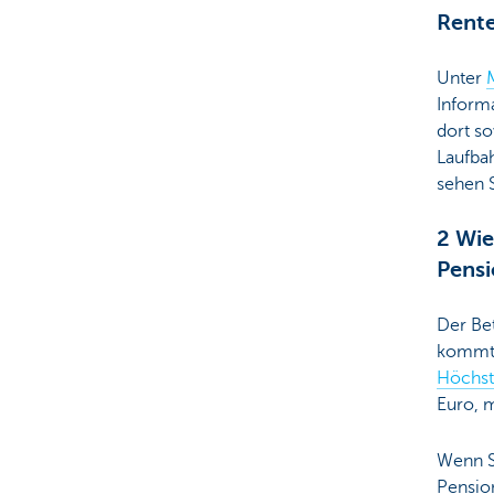
Rent
Unter
Informa
dort so
Laufba
sehen 
2 Wie
Pensi
Der Bet
kommt,
Höchst
Euro, m
Wenn Si
Pensio