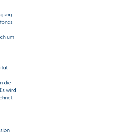
ragung
rfonds
sich um
itut
n die
Es wird
chnet.
sion