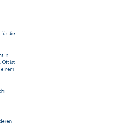
für die
t in
Oft ist
r einem
ch
nderen