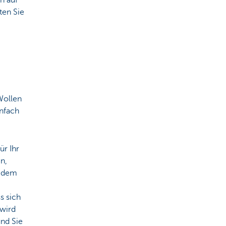
h auf
ten Sie
Wollen
infach
ür Ihr
n,
n dem
s sich
 wird
und Sie