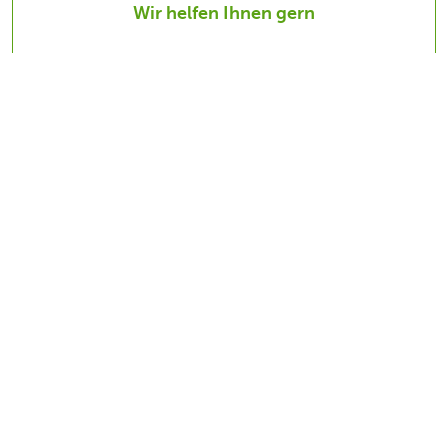
Wir helfen Ihnen gern
Fahren Sie gut vorbereitet los
Vorgehensweise bei Schaden an Ihrem
Auto