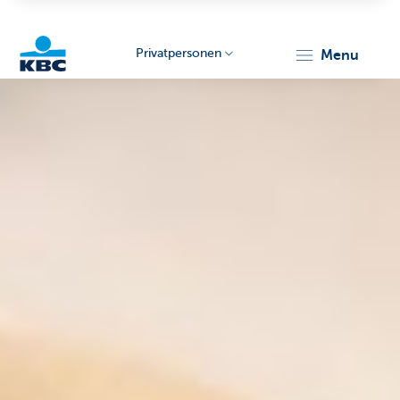
Privatpersonen
menu
KBC
Particulieren