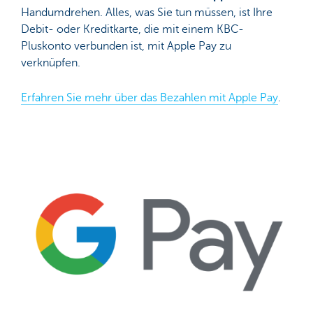
Handumdrehen. Alles, was Sie tun müssen, ist Ihre
Debit- oder Kreditkarte, die mit einem KBC-
Pluskonto verbunden ist, mit Apple Pay zu
verknüpfen.
Erfahren Sie mehr über das Bezahlen mit Apple Pay
.