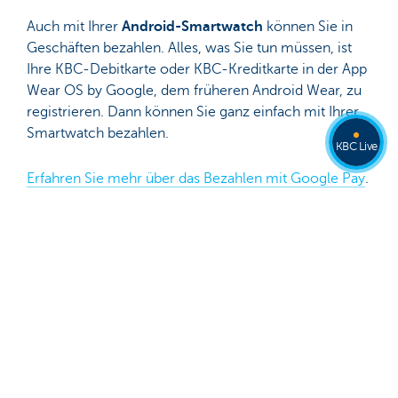
Auch mit Ihrer
Android-Smartwatch
können Sie in
Geschäften bezahlen. Alles, was Sie tun müssen, ist
Ihre KBC-Debitkarte oder KBC-Kreditkarte in der App
Wear OS by Google, dem früheren Android Wear, zu
registrieren. Dann können Sie ganz einfach mit Ihrer
Smartwatch bezahlen.
KBC Live
Erfahren Sie mehr über das Bezahlen mit Google Pay
.
3. Noch ein Tipp
Brauchen Sie dennoch Bargeld? Dann heben Sie mit KBC
Mobile Geld am Automaten ab, Sie brauchen dazu keine
Debitkarte.
Wie das funktioniert, lesen Sie hier