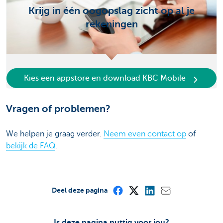
Krijg in één oogopslag zicht op al je
rekeningen
Kies een appstore en download KBC Mobile
Vragen of problemen?
We helpen je graag verder.
Neem even contact op
of
bekijk de FAQ
.
Deel deze pagina
Is deze pagina nuttig voor jou?