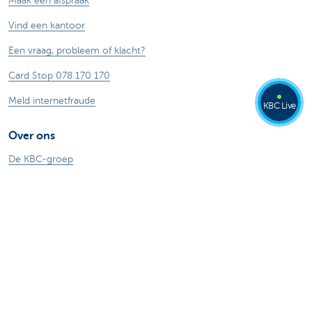
Maak een afspraak
Vind een kantoor
Een vraag, probleem of klacht?
Card Stop 078 170 170
Meld internetfraude
KBC Live
Over ons
De KBC-groep
KBC Trakteert
Persberichten
Sponsoring
Jobs
Duurzaamheid