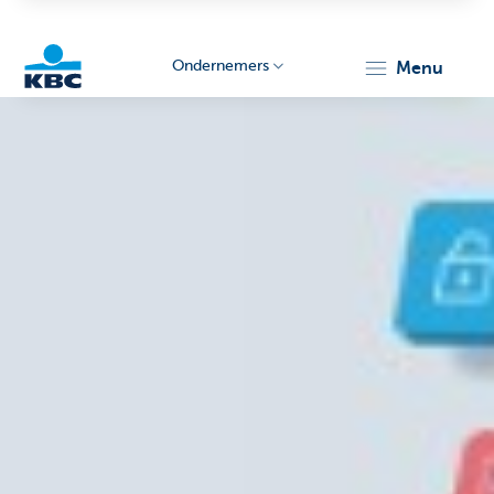
Ondernemers
menu
KBC
Ondernemers