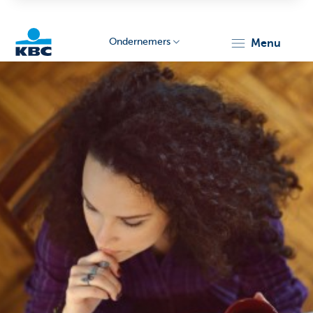
Ondernemers
menu
KBC
Ondernemers