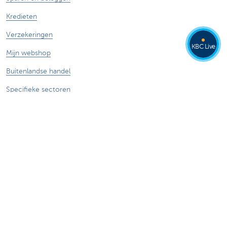
Kredieten
Verzekeringen
KBC Live
Mijn webshop
Buitenlandse handel
Specifieke sectoren
Contacteer ons
Maak een afspraak
Vind een kantoor
Een vraag, probleem of klacht?
Card Stop 078 170 170
Meld internetfraude