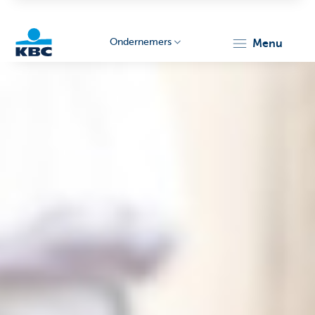
Ondernemers
menu
KBC
Ondernemers