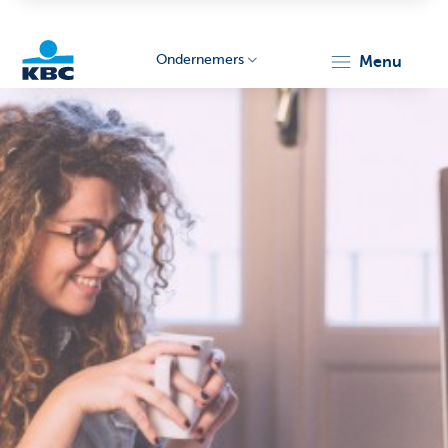
Ondernemers
menu
KBC
Ondernemers