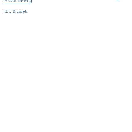
Private banking
KBC Brussels
KBC Groep
Alle websites
Let op, geld lenen kost ook geld.
®
Tarieven
Sitemap
Juridische info
Contact
Documentatie
Responsible disclosure
Toegankelijkheid