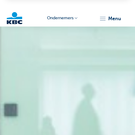
Ondernemers
menu
KBC
Ondernemers