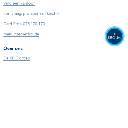
Vind een kantoor
Een vraag, probleem of klacht?
Card Stop 078 170 170
Meld internetfraude
KBC Live
Over ons
De KBC-groep
KBC Trakteert
Persberichten
Sponsoring
Jobs
Duurzaamheid
Andere websites