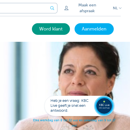
Maak een
NL
afspraak
Word klant
Aanmelden
Bel
een
KBC
Live
expert
Heb je een vraag: KBC
078
KBC Live
Live geeft je snel een
152
klik voor hulp
antwoord.
153
E
l
k
e
w
e
r
k
d
a
g
v
a
n
8
t
o
t
2
2
u
u
r
e
n
z
a
t
e
r
d
a
g
v
a
n
9
t
o
t
1
7
u
u
r
.