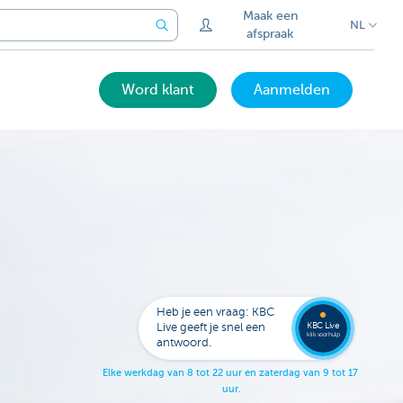
Maak een
NL
afspraak
Word klant
Aanmelden
Laat je
opbell
Heb je een vraag: KBC
KBC Live
Live geeft je snel een
klik voor hulp
antwoord.
E
l
k
e
w
e
r
k
d
a
g
v
a
n
8
t
o
t
2
2
u
u
r
e
n
z
a
t
e
r
d
a
g
v
a
n
9
t
o
t
1
7
u
u
r
.