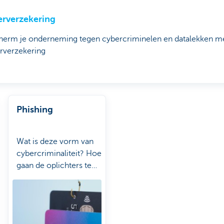
rverzekering
herm je onderneming tegen cybercriminelen en datalekken m
rverzekering
Phishing
Wat is deze vorm van
cybercriminaliteit? Hoe
gaan de oplichters te
werk en hoe kan je
jezelf ertegen
beschermen?