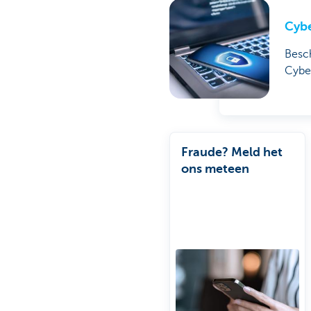
Cybe
Besc
Cybe
Fraude? Meld het
ons meteen