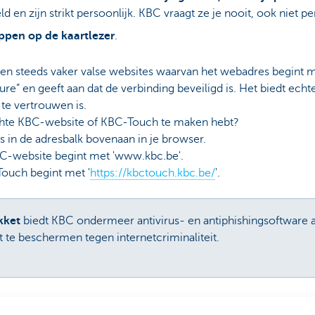
d en zijn strikt persoonlijk. KBC vraagt ze je nooit, ook niet p
ppen op de kaartlezer
.
en steeds vaker valse websites waarvan het webadres begint me
ecure” en geeft aan dat de verbinding beveiligd is. Het biedt echt
e vertrouwen is.
échte KBC-website of KBC-Touch te maken hebt?
 in de adresbalk bovenaan in je browser.
-website begint met 'www.kbc.be'.
uch begint met '
https://kbctouch.kbc.be/
'.
kket
biedt KBC ondermeer antivirus- en antiphishingsoftware a
et te beschermen tegen internetcriminaliteit.