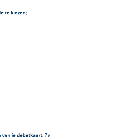
e te kiezen;
 van je debetkaart.
Ze