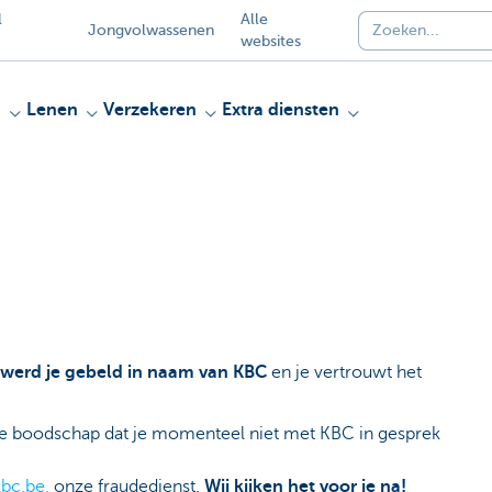
l
Alle
Jongvolwassenen
websites
n
Lenen
Verzekeren
Extra diensten
 werd je gebeld in naam van KBC
en je vertrouwt het
 de boodschap dat je momenteel niet met KBC in gesprek
bc.be,
onze fraudedienst.
Wij kijken het voor je na!