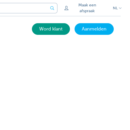
Maak een
NL
afspraak
Word klant
Aanmelden