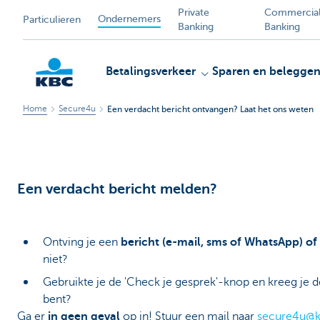
Private
Commercia
Ondernemers
Particulieren
Banking
Banking
Betalingsverkeer
Sparen en belegge
Home
Secure4u
Een verdacht bericht ontvangen? Laat het ons weten
KBC
Een verdacht bericht melden?
Ontving je een
bericht (e-mail, sms of WhatsApp) of
niet?
Gebruikte je de 'Check je gesprek'-knop en kreeg je
bent?
Ga er
in geen geval
op in! Stuur een mail naar
secure4u@k