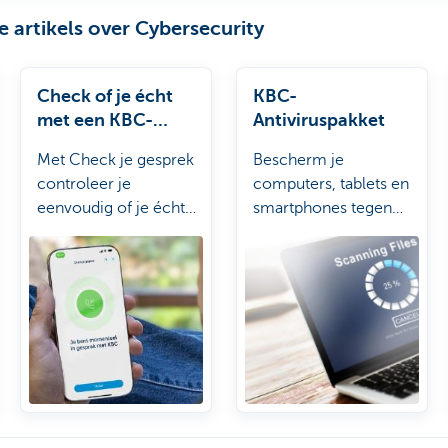
 artikels over Cybersecurity
Check of je écht
KBC-
met een KBC-
Antiviruspakket
medewerker
Met Check je gesprek
Bescherm je
spreekt
controleer je
computers, tablets en
eenvoudig of je écht
smartphones tegen
met KBC spreekt. Zo
virussen en onveilige
blijf je oplichters een
websites.
stapje voor.