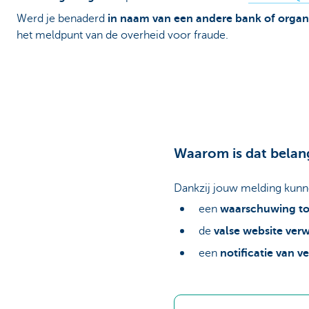
Werd je benaderd
in naam van een andere bank of organi
Ondernemers
het meldpunt van de overheid voor fraude.
Waarom is dat belang
Dankzij jouw melding ku
een
waarschuwing t
de
valse website ver
een
notificatie van