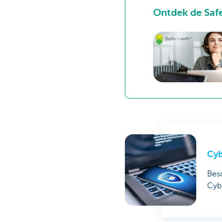
Ontdek de Sa
Cyb
Bes
Cyb