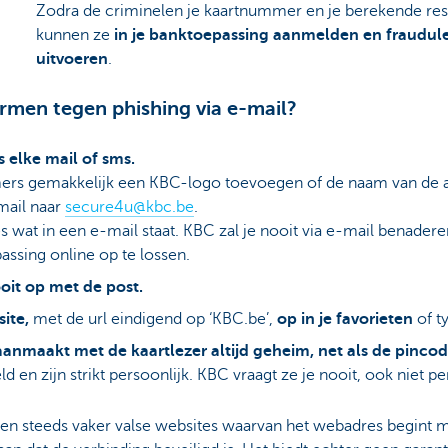
Zodra de criminelen je kaartnummer en je berekende re
kunnen ze
in je banktoepassing aanmelden en fraudule
uitvoeren
.
rmen tegen phishing via e-mail?
s elke mail of sms.
rs gemakkelijk een KBC-logo toevoegen of de naam van de afz
mail naar
secure4u@kbc.be
​.
es wat in een e-mail staat. KBC zal je nooit via e-mail benad
assing online op te lossen.
oit op met de post.
site,
met de url eindigend op ‘KBC.be’,
op in je favorieten
of t
aanmaakt met de kaartlezer altijd geheim, net als de pincod
d en zijn strikt persoonlijk. KBC vraagt ze je nooit, ook niet p
n steeds vaker valse websites waarvan het webadres begint met 