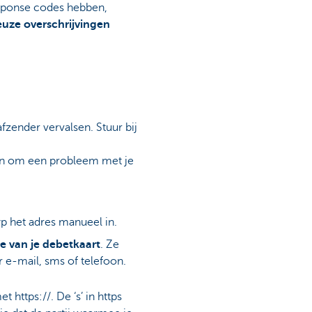
sponse codes hebben,
uze overschrijvingen
ender vervalsen. Stuur bij
eren om een probleem met je
yp het adres manueel in.
e van je debetkaart
. Ze
er e-mail, sms of telefoon.
https://. De ‘s’ in https