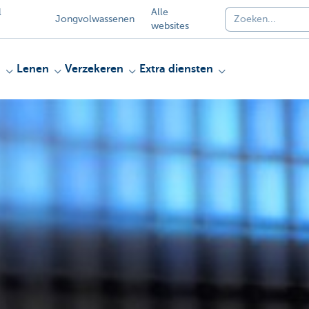
l
Alle
Jongvolwassenen
websites
n
Lenen
Verzekeren
Extra diensten