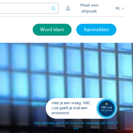
Maak een
NL
afspraak
Word klant
Aanmelden
Laat je
opbell
Heb je een vraag: KBC
KBC Live
Live geeft je snel een
klik voor hulp
antwoord.
E
l
k
e
w
e
r
k
d
a
g
v
a
n
8
t
o
t
2
2
u
u
r
e
n
z
a
t
e
r
d
a
g
v
a
n
9
t
o
t
1
7
u
u
r
.