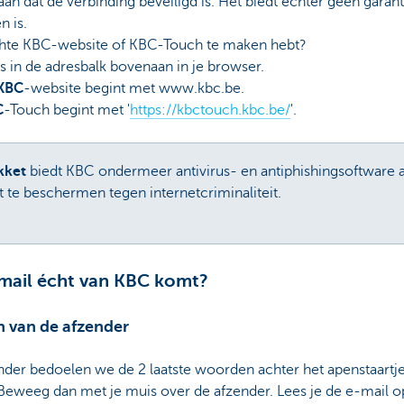
aan dat de verbinding beveiligd is. Het biedt echter geen garan
 is.
échte KBC-website of KBC-Touch te maken hebt?
 in de adresbalk bovenaan in je browser.
KBC
-website begint met www.kbc.be.
C
-Touch begint met '
https://kbctouch.kbc.be/
'.
kket
biedt KBC ondermeer antivirus- en antiphishingsoftware a
et te beschermen tegen internetcriminaliteit.
-mail écht van KBC komt?
n van de afzender
der bedoelen we de 2 laatste woorden achter het apenstaartje 
 Beweeg dan met je muis over de afzender. Lees je de e-mail 