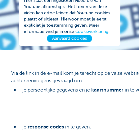
Hier staat een ingesloten video die van
Youtube afkomstig is. Het tonen van deze
video kan ertoe leiden dat Youtube cookies
plaatst of uitleest. Hiervoor moet je eerst
expliciet je toestemming geven. Meer
informatie vind je in onze
cookieverklaring
.
Aanvaard cookies
Via de link in de e-mail kom je terecht op de valse websi
achtereenvolgens gevraagd om:
je persoonlijke gegevens en je
kaartnumme
r in te 
je
response codes
in te geven.