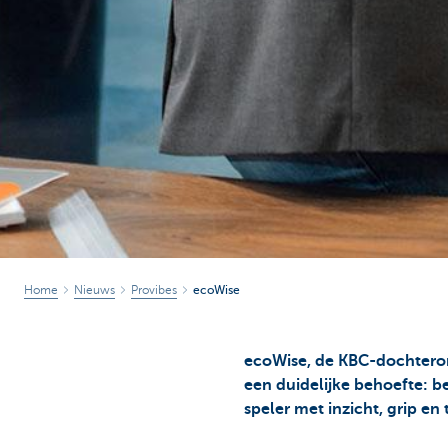
Home
Nieuws
Provibes
ecoWise
ecoWise, de KBC-dochterond
een duidelijke behoefte: b
speler met inzicht, grip en