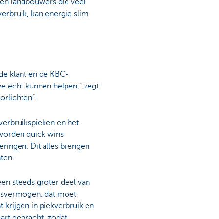
 en landbouwers die veel
verbruik, kan energie slim
 de klant en de KBC-
we echt kunnen helpen,” zegt
orlichten”.
 verbruikspieken en het
 worden quick wins
ringen. Dit alles brengen
ten.
een steeds groter deel van
ngsvermogen, dat moet
 krijgen in piekverbruik en
art gebracht, zodat