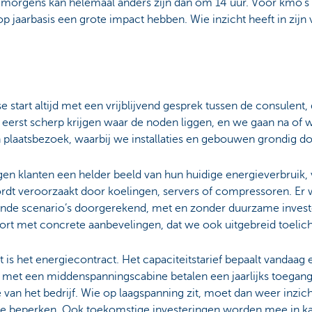
’s morgens kan helemaal anders zijn dan om 14 uur. Voor kmo’s
op jaarbasis een grote impact hebben. Wie inzicht heeft in zijn 
start altijd met een vrijblijvend gesprek tussen de consulent,
n eerst scherp krijgen waar de noden liggen, en we gaan na of 
 plaatsbezoek, waarbij we installaties en gebouwen grondig do
jgen klanten een helder beeld van hun huidige energieverbruik,
ordt veroorzaakt door koelingen, servers of compressoren. Er
lende scenario’s doorgerekend, met en zonder duurzame investe
rt met concrete aanbevelingen, dat we ook uitgebreid toelich
 is het energiecontract. Het capaciteitstarief bepaalt vandaag 
n met een middenspanningscabine betalen een jaarlijks toega
an het bedrijf. Wie op laagspanning zit, moet dan weer inzicht
te beperken. Ook toekomstige investeringen worden mee in ka