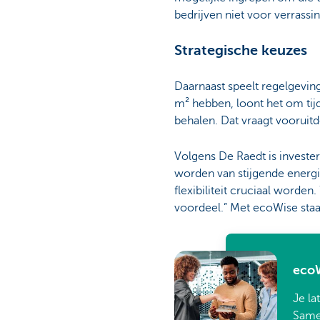
bedrijven niet voor verrassi
Strategische keuzes
Daarnaast speelt regelgevin
m² hebben, loont het om tij
behalen. Dat vraagt vooruit
Volgens De Raedt is investe
worden van stijgende energ
flexibiliteit cruciaal worde
voordeel.” Met ecoWise staa
ecoW
Je la
Same