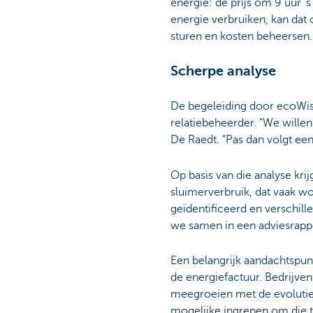
energie: de prijs om 9 uur 
energie verbruiken, kan dat 
sturen en kosten beheersen.
Scherpe analyse
De begeleiding door ecoWise 
relatiebeheerder. “We wille
De Raedt. “Pas dan volgt een
Op basis van die analyse kri
sluimerverbruik, dat vaak w
geïdentificeerd en verschil
we samen in een adviesrappo
Een belangrijk aandachtspunt
de energiefactuur. Bedrijve
meegroeien met de evolutie v
mogelijke ingrepen om die 