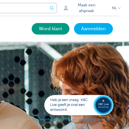
Maak een
NL
afspraak
Word klant
Aanmelden
Laat je
opbell
Heb je een vraag: KBC
KBC Live
Live geeft je snel een
klik voor hulp
antwoord.
E
l
k
e
w
e
r
k
d
a
g
v
a
n
8
t
o
t
2
2
u
u
r
e
n
z
a
t
e
r
d
a
g
v
a
n
9
t
o
t
1
7
u
u
r
.