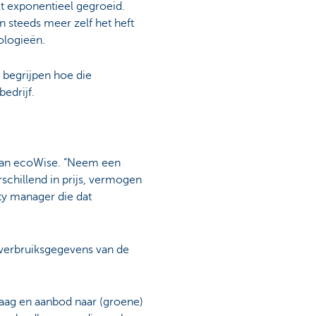
t exponentieel gegroeid.
n steeds meer zelf het heft
ologieën.
t begrijpen hoe die
edrijf.
t van ecoWise. “Neem een
schillend in prijs, vermogen
ity manager die dat
 verbruiksgegevens van de
raag en aanbod naar (groene)