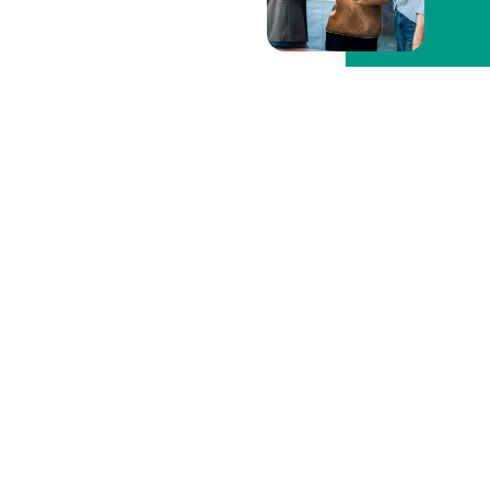
Is deze pagina nuttig voor 
Ons aanbod
Contacteer o
Betalen en betaald worden
Maak een afspr
Sparen en beleggen
Vind een kanto
Kredieten
Een vraag, prob