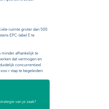
ciële ruimte groter dan 500
tens EPC-label E te
minder afhankelijk te
 merken dat vermogen en
duidelijk concurrentieel
voo r stap te begeleiden.
trategie van je zaak?