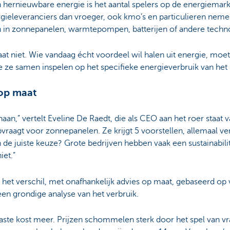
hernieuwbare energie is het aantal spelers op de energiemark
rgieleveranciers dan vroeger, ook kmo’s en particulieren neme
n in zonnepanelen, warmtepompen, batterijen of andere techn
aat niet. Wie vandaag écht voordeel wil halen uit energie, moe
 ze samen inspelen op het specifieke energieverbruik van het b
 op maat
aan,” vertelt Eveline De Raedt, die als CEO aan het roer staa
raagt voor zonnepanelen. Ze krijgt 5 voorstellen, allemaal ver
n de juiste keuze? Grote bedrijven hebben vaak een sustainabil
iet.”
het verschil, met onafhankelijk advies op maat, gebaseerd op
en grondige analyse van het verbruik.
aste kost meer. Prijzen schommelen sterk door het spel van v