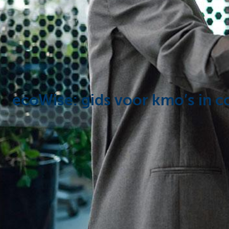
Ondernemers
ecoWise: gids voor kmo’s in 