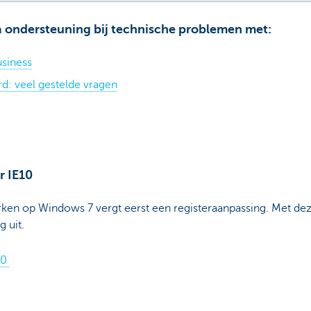
a ondersteuning bij technische problemen met:
usiness
d: veel gestelde vragen
r IE10
rken op Windows 7 vergt eerst een registeraanpassing. Met dez
g uit.
10