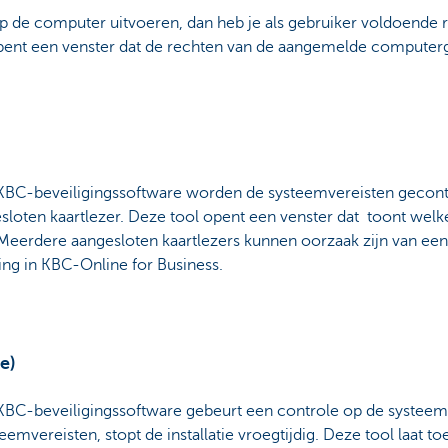
 op de computer uitvoeren, dan heb je als gebruiker voldoende
opent een venster dat de rechten van de aangemelde computerg
de KBC-beveiligingssoftware worden de systeemvereisten gecont
loten kaartlezer. Deze tool opent een venster dat toont welke
Meerdere aangesloten kaartlezers kunnen oorzaak zijn van een
ing in KBC-Online for Business.
e)
e KBC-beveiligingssoftware gebeurt een controle op de systeemv
emvereisten, stopt de installatie vroegtijdig. Deze tool laat 