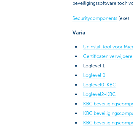
beveiligingssoftware toch v
Securitycomponents
(exe)
Varia
Uninstall tool voor Mic
Certificaten verwijderen
Loglevel 1
Loglevel 0
Loglevel0-KBC
Loglevel2-KBC
KBC beveiligingscomp
KBC beveiligingscomp
KBC beveiligingscomp