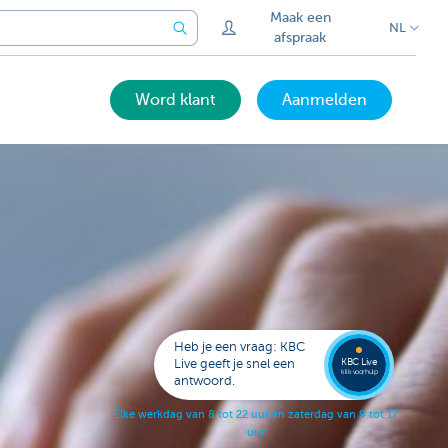
Maak een
NL
afspraak
Word klant
Aanmelden
Laat je
opbell
Heb je een vraag: KBC
KBC Live
Live geeft je snel een
klik voor hulp
antwoord.
E
l
k
e
w
e
r
k
d
a
g
v
a
n
8
t
o
t
2
2
u
u
r
e
n
z
a
t
e
r
d
a
g
v
a
n
9
t
o
t
1
7
u
u
r
.