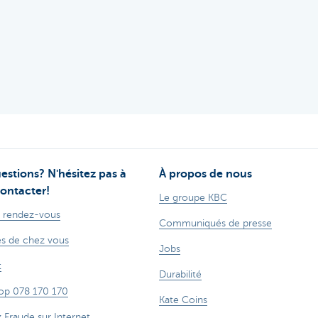
estions? N'hésitez pas à
À propos de nous
ontacter!
Le groupe KBC
 rendez-vous
Communiqués de presse
s de chez vous
Jobs
t
Durabilité
op 078 170 170
Kate Coins
z Fraude sur Internet