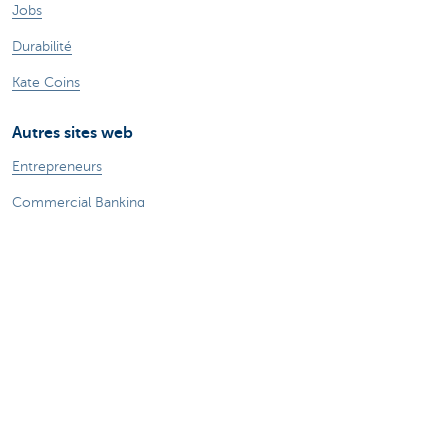
Jobs
Durabilité
Kate Coins
Autres sites web
Entrepreneurs
Commercial Banking
Private Banking
KBC Brussels
Groupe KBC
Tous les sites web
Attention, emprunter de l'argent coûte aussi