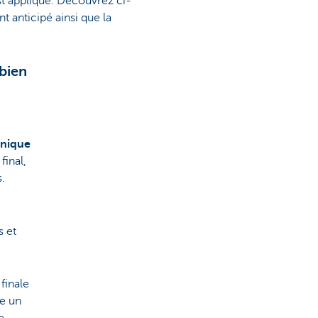
st appliqué. Découvrez ci-
 anticipé ainsi que la
bien
unique
final,
.
s et
finale
e un