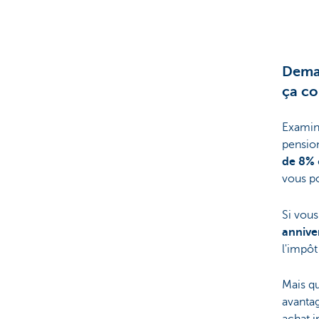
Deman
ça co
Examino
pension
de 8%
vous po
Si vou
annive
l'impôt
Mais qu
avanta