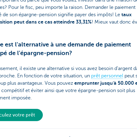
important ou parce que vous voulez investir dans une maison d
s? Pour le fisc, peu importe la raison. Demander le paiement
é de son épargne-pension signifie payer des impôts! Le
taux
sition peut dans ce cas atteindre 33,31%
! Mieux vaut donc év
e est l'alternative à une demande de paiement
ipé de l'épargne-pension?
ement, il existe une alternative si vous avez besoin d'argent 
proche. En fonction de votre situation, un
prêt personnel
peut s
up plus avantageux. Vous pouvez
emprunter jusqu'à 50.000 
 compétitif et éviter ainsi que votre épargne-pension soit plus
ment imposée.
culez votre prêt