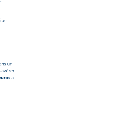
e
iter
dans un
'avérer
euros
à