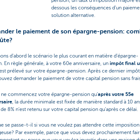
pension, un taux d'imposition majoré e
dessous les conséquences d'un paiement
solution alternative.
der le paiement de son épargne-pension: com
ûte?
ns d'abord le scénario le plus courant en matière d'épargne-
. En règle générale, à votre 60e anniversaire, un
impôt final 
est prélevé sur votre épargne-pension. Après ce dernier impôt 
uvez demander le paiement de votre capital pension sans frais
s ne commencez votre épargne-pension qu'
après votre 55e
rsaire
, la durée minimale est fixée de manière standard à 10 an
 de 8% n'est retenu sur votre capital pension qu'après ce délai.
e se passe-t-il si vous ne voulez pas attendre cette imposition 
geuse? Par exemple, parce que vous devez prochainement fair