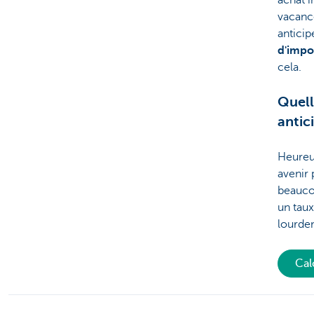
achat 
vacance
anticip
d'impo
cela.
Quell
antic
Heureus
avenir 
beauco
un taux
lourde
Cal