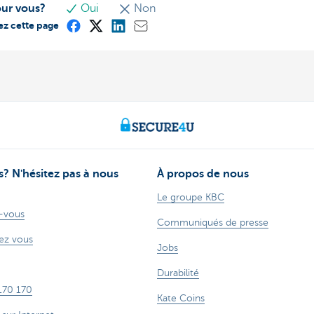
our vous?
Oui
Non
ez cette page
? N'hésitez pas à nous
À propos de nous
Le groupe KBC
-vous
Communiqués de presse
ez vous
Jobs
Durabilité
170 170
Kate Coins