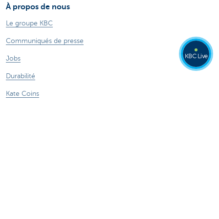
À propos de nous
Le groupe KBC
Communiqués de presse
KBC Live
Jobs
Durabilité
Kate Coins
Autres sites web
Entrepreneurs
Commercial Banking
Private Banking
KBC Brussels
Groupe KBC