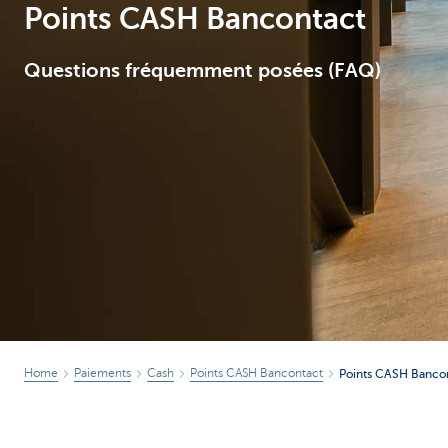
Points CASH Bancontact
Questions fréquemment posées (FAQ)
Home
Paiements
Cash
Points CASH Bancontact
Points CASH Banco