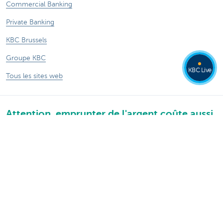
Commercial Banking
Private Banking
KBC Brussels
Groupe KBC
KBC Live
Tous les sites web
Attention, emprunter de l'argent coûte aussi
de l'argent.
Sitemap
KBC Groupe
Communiqués de presse
Tarifs
Informations légales
Se désabonner