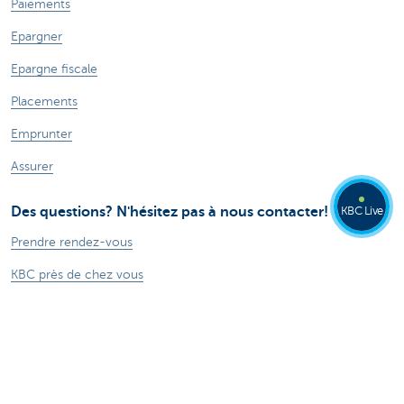
Paiements
Epargner
Epargne fiscale
Placements
Emprunter
Assurer
Des questions? N'hésitez pas à nous contacter!
KBC Live
Prendre rendez-vous
KBC près de chez vous
Contact
Card Stop 078 170 170
Signalez Fraude sur Internet