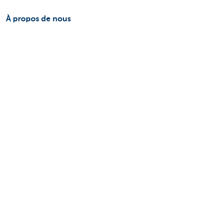
À propos de nous
Le groupe KBC
Communiqués de presse
Jobs
Durabilité
Kate Coins
Autres sites web
Entrepreneurs
Commercial Banking
Private Banking
KBC Brussels
Groupe KBC