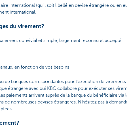
re international (qu’il soit libellé en devise étrangère ou en e
nt international.
ages du virement?
 paiement convivial et simple, largement reconnu et accepté.
 canaux, en fonction de vos besoins
au de banques correspondantes pour l’exécution de virements
que étrangère avec qui KBC collabore pour exécuter ses virem
les paiements arrivent auprès de la banque du bénéficiaire via l
ans de nombreuses devises étrangères. N'hésitez pas à demand
eptées.
rement?