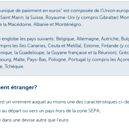
unique de paiement en euros" est composée de l’Union europ
n, Saint Marin, la Suisse, Royaume-Uni (y compris Gibraltar) Mo
de la Macédoine, Albanie et Monténégro..
)
englobe les pays suivants: Belgique, Allemagne, Autriche, Bulg
is les îles Canaries, Ceuta et Melilla), Estonie, Finlande (y co
nique, la Guadeloupe, la Guyane française et la Réunion), Grèce,
bourg, Malte, Pays-Bas, Pologne, Portugal (y compris les Aço
e, Tchéquie.
ment étranger?
st un virement auquel au moins une des caractéristiques ci-de
é au départ ou vers un pays hors de la zone SEPA;
 dans une devise autre que l’euro.