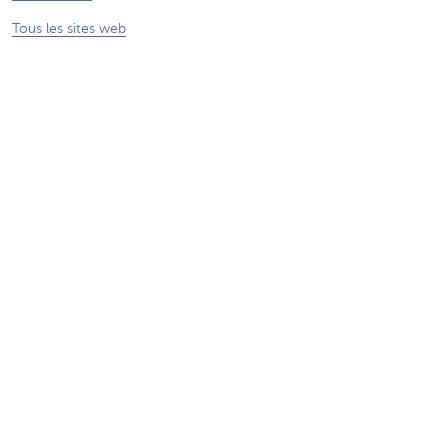
Tous les sites web
Attention, emprunter de l'argent coûte aussi
de l'argent.
Sitemap
KBC Groupe
Communiqués de presse
Tarifs
Informations légales
Se désabonner
Offres d'emplois
Responsible disclosure
Accessibilité