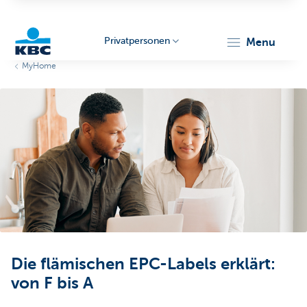
Privatpersonen
menu
MyHome
KBC
Particulieren
Die flämischen EPC-Labels erklärt:
von F bis A