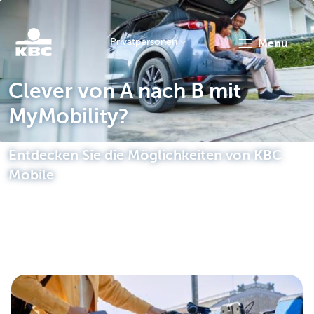
Privatpersonen
menu
KBC
Clever von A nach B mit
MyMobility?
Entdecken Sie die Möglichkeiten von KBC
Mobile
Particulieren