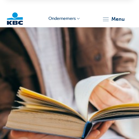
Ondernemers
menu
KBC
Ondernemers