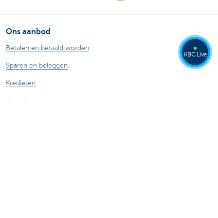
Ons aanbod
Betalen en betaald worden
KBC Live
Sparen en beleggen
Kredieten
Verzekeringen
Mijn webshop
Buitenlandse handel
Specifieke sectoren
Contacteer ons
Maak een afspraak
Vind een kantoor