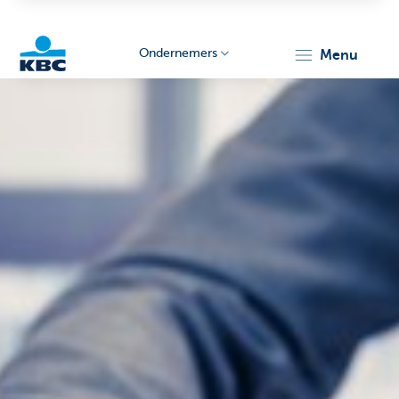
Ondernemers
menu
KBC
Ondernemers