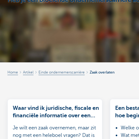
Heb je een bloeiende ondernemerscarrière ac
Ondernemers
Home
Artikel
Einde ondernemerscarrière
Zaak overlaten
Waar vind ik juridische, fiscale en
Een best
financiële informatie over een
hoe begi
overname?
Je wilt een zaak overnemen, maar zit
Welke o
nog met een heleboel vragen? Dat is
Wat met