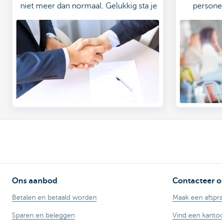
niet meer dan normaal. Gelukkig sta je
persone
er niet alleen voor. KBC biedt
Volg he
(startende) ondernemers de kans om
vliegend
gratis een beroep te doen op een
uitgebreid netwerk van juridische,
financiële en fiscale experts. Met hun
ervaring en knowhow kunnen zij je
advies op jouw maat verlenen. Zo start
je correct én met het nodige
zelfvertrouwen aan het
overnameproces.
Ons aanbod
Contacteer o
Betalen en betaald worden
Maak een afspr
Sparen en beleggen
Vind een kanto