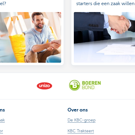
el?
starters die een zaak willen
t stappenplan voor een
overnemen geen gemakkel
e start
opgave. Wat moet er preci
overnamecontract bevat al
elementen die een normaal
ook heeft, maar daarnaast 
specifieke regelingen zoals
outprincipe.
ns
Over ons
aak
De KBC-groep
or
KBC Trakteert