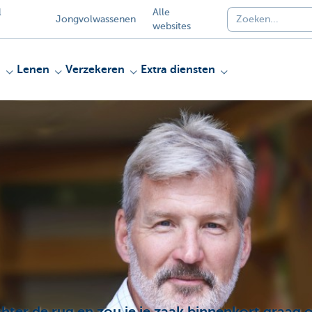
l
Alle
Jongvolwassenen
websites
n
Lenen
Verzekeren
Extra diensten