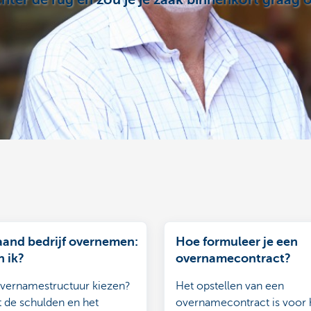
hter de rug en zou je je zaak binnenkort graag 
aand bedrijf overnemen:
Hoe formuleer je een
n ik?
overnamecontract?
vernamestructuur kiezen?
Het opstellen van een
 de schulden en het
overnamecontract is voor 