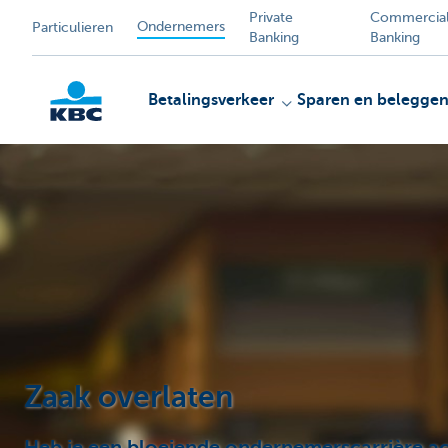
Private
Commercia
Ondernemers
Particulieren
Banking
Banking
Betalingsverkeer
Sparen en belegge
KBC
Zaak overlaten