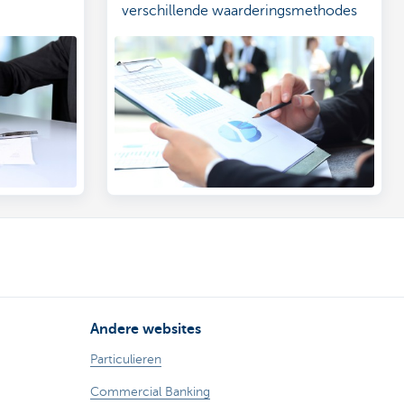
verschillende waarderingsmethodes
ijke
en zoveel meer ontdek je hier.
es in? Een
le
 contract
ook enkele
 het earn-
Andere websites
Particulieren
Commercial Banking