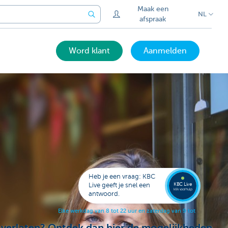
Maak een
NL
afspraak
Word klant
Aanmelden
Bel
een
KBC
Live
expert
Heb je een vraag: KBC
078
KBC Live
Live geeft je snel een
152
klik voor hulp
antwoord.
153
E
l
k
e
w
e
r
k
d
a
g
v
a
n
8
t
o
t
2
2
u
u
r
e
n
z
a
t
e
r
d
a
g
v
a
n
9
t
o
t
1
7
u
u
r
.