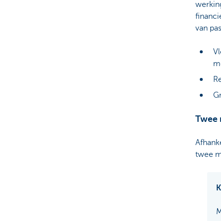
werking
financi
van pas
Vl
me
Re
Gr
Twee 
Afhanke
twee m
K
M