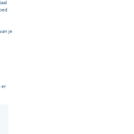
taal
goed
van je
n er