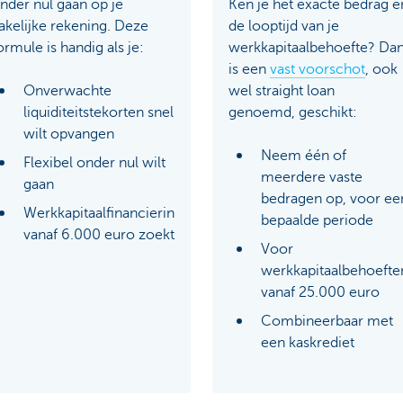
nder nul gaan op je
Ken je het exacte bedrag e
akelijke rekening. Deze
de looptijd van je
ormule is handig als je:
werkkapitaalbehoefte? Da
is een
vast voorschot
, ook
Onverwachte
wel straight loan
liquiditeitstekorten snel
genoemd,
geschikt:
wilt opvangen
Neem één of
Flexibel onder nul wilt
meerdere vaste
gaan
bedragen op, voor ee
Werkkapitaalfinanciering
bepaalde periode
vanaf 6.000 euro zoekt
Voor
werkkapitaalbehoefte
vanaf 25.000 euro
Combineerbaar met
een kaskrediet