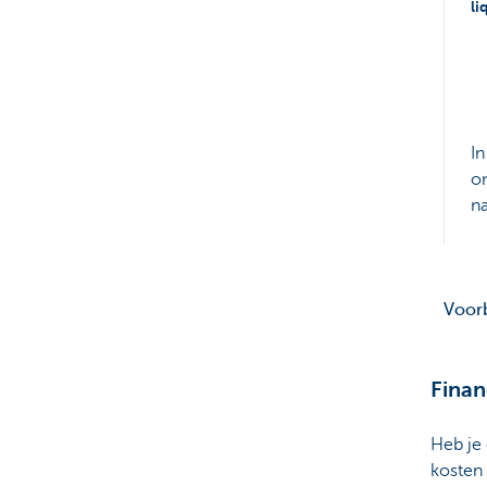
li
In
on
na
Voorb
Finan
Heb je
kosten