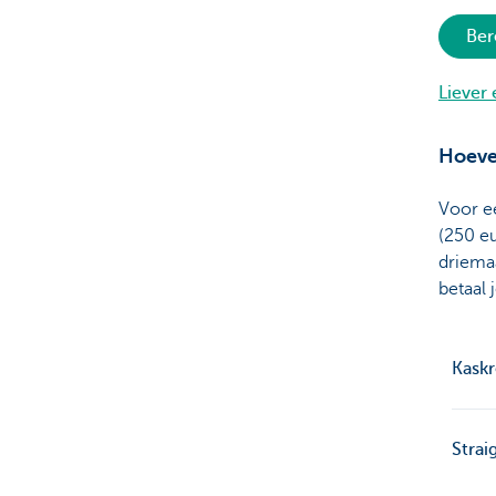
Ber
Liever
Hoeve
Voor ee
(250 eu
driemaa
betaal 
Kaskr
Strai