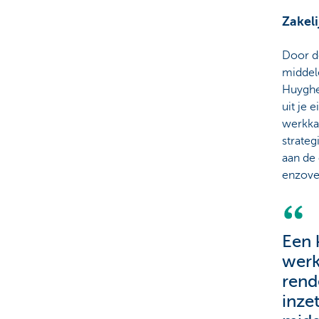
Zakeli
Door d
middel
Huygheb
uit je 
werkkap
strate
aan de
enzove
Een 
werk
rend
inze