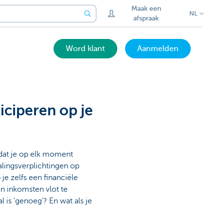
Maak een
NL
afspraak
Word klant
Aanmelden
iciperen op je
dat je op elk moment
lingsverplichtingen op
 je zelfs een financiële
en inkomsten vlot te
is 'genoeg'? En wat als je