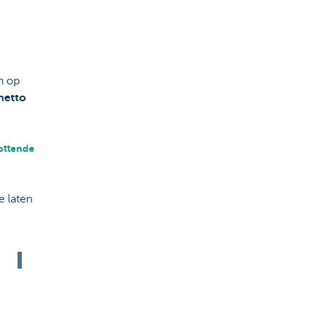
n op
netto
lottende
l
e laten