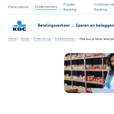
Private
Commercia
Ondernemers
Particulieren
Banking
Banking
Betalingsverkeer
Sparen en belegge
Home
Artikel
Financiering
Kredietvormen
Hoe kun je beter anticip
KBC