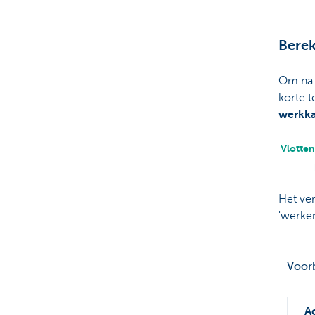
Ondernemers
Berek
Om na 
korte 
werkka
Vlotten
Het ver
'werken
Voorb
A