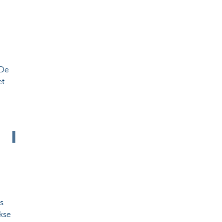
 De
et
s
kse