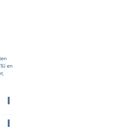
ten
5%) en
t,