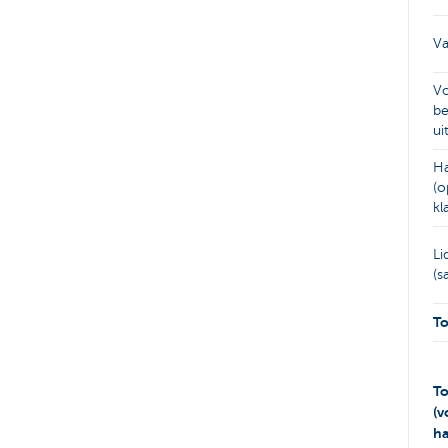
Va
Vo
be
ui
Ha
(o
kl
Li
(s
To
To
(v
ha