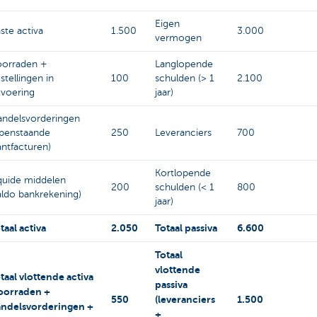
Eigen
ste activa
1.500
3.000
vermogen
orraden +
Langlopende
stellingen in
100
schulden (> 1
2.100
tvoering
jaar)
ndelsvorderingen
penstaande
250
Leveranciers
700
antfacturen)
Kortlopende
quide middelen
200
schulden (< 1
800
aldo bankrekening)
jaar)
taal activa
2.050
Totaal passiva
6.600
Totaal
vlottende
taal vlottende activa
passiva
oorraden +
550
(leveranciers
1.500
ndelsvorderingen +
+