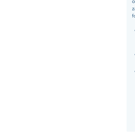
o
z
f