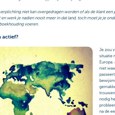
 verplichting niet kan overgedragen worden of als de klant een pa
n werk je nadien nooit meer in dat land, toch moet je je ond
 boekhouding voeren.
 actief?
Je zou v
situatie 
Europa.
niet waar
passeer
bewijsm
gemakkel
trouwe
nodig h
probleem
na de ee