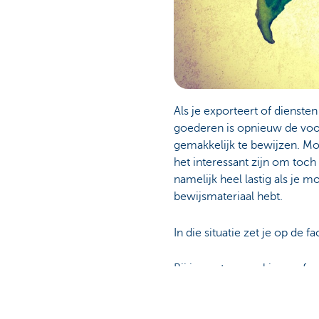
Als je exporteert of dienste
goederen is opnieuw de voor
gemakkelijk te bewijzen. Moc
het interessant zijn om toch
namelijk heel lastig als je 
bewijsmateriaal hebt.
In die situatie zet je op de f
Bij importeren zul je een f
die is volledig aftrekbaar 
praktische follow-up, inclus