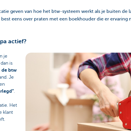
catie geven van hoe het btw-systeem werkt als je buiten de l
 best eens over praten met een boekhouder die er ervaring m
pa actief?
n je
 dan is
e de btw
and. Je
en
rlegd”
.
tie. Het
e klant
ft.