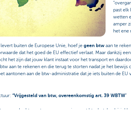
“overgan
past elk
wetten e
amper z
het ene 
n levert buiten de Europese Unie, hoef je
geen btw
aan te reken
waarde dat het goed de EU effectief verlaat. Maar dankzij ee
ht het zijn dat jouw klant instaat voor het transport en daardo
 btw aan te rekenen en die terug te storten nadat je het bewijs 
moet aantonen aan de btw-administratie dat je iets buiten de EU
actuur:
“Vrijgesteld van btw, overeenkomstig art. 39 WBTW
”
actuur zonder btw ontvangen, maar je moet btw betalen bij inkl
en kan dus gerecupereerd worden via de btw-aangifte. Meestal 
ief het voorschieten van de btw, zodat jij als ondernemer niet