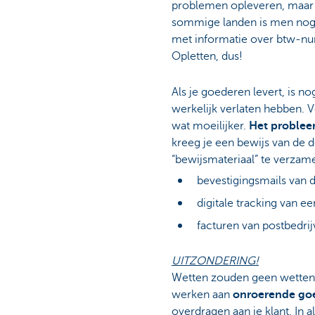
problemen opleveren, maar 
sommige landen is men noga
met informatie over btw-n
Opletten, dus!
Als je goederen levert, is n
werkelijk verlaten hebben. V
wat moeilijker.
Het proble
kreeg je een bewijs van de d
“bewijsmateriaal” te verzam
bevestigingsmails van d
digitale tracking van e
facturen van postbedri
UITZONDERING!
Wetten zouden geen wetten z
werken aan
onroerende go
overdragen aan je klant. In a