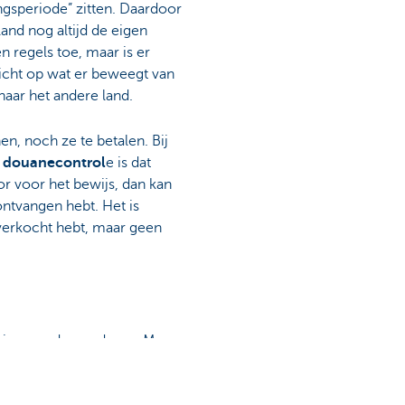
gsperiode” zitten. Daardoor
 land nog altijd de eigen
n regels toe, maar is er
icht op wat er beweegt van
naar het andere land.
en, noch ze te betalen. Bij
n
douanecontrol
e is dat
or voor het bewijs, dan kan
ontvangen hebt. Het is
 verkocht hebt, maar geen
aring van de goederen. Maar
doet de douane-expediteur de
 in de problemen komt.