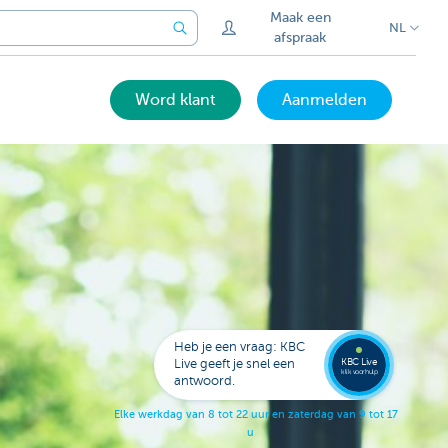
Maak een
NL
afspraak
Word klant
Aanmelden
Bel
een
KBC
Live
expert
Heb je een vraag: KBC
078
KBC Live
Live geeft je snel een
152
klik voor hulp
antwoord.
153
E
l
k
e
w
e
r
k
d
a
g
v
a
n
8
t
o
t
2
2
u
u
r
e
n
z
a
t
e
r
d
a
g
v
a
n
9
t
o
t
1
7
u
u
r
.