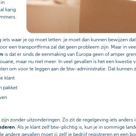
in
l karig
ummers.
og iets waar je op moet letten: je moet dan kunnen bewijzen da
oor een transportfirma zal dat geen probleem zijn. Maar in veel
em
is dat er sinds de eenmaking van Europa geen of amper gren
ouane, maar nu niet meer. In veel gevallen is het een kwestie 
elen om voor te leggen aan de btw-administratie. Dat kunnen z
e klant
en pakket
jven
ijn zonder uitzonderingen. Zo zit de regelgeving iets anders i
ederen
. Als je klant zelf btw-plichtig is, kun je in sommige lan
lle andere gevallen moet jij zelf je bedrijf registreren en een 