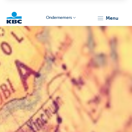
Ondernemers
menu
KBC
Ondernemers