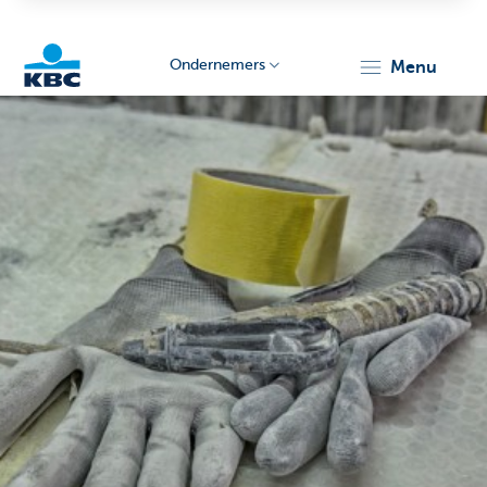
Ondernemers
menu
KBC
Ondernemers