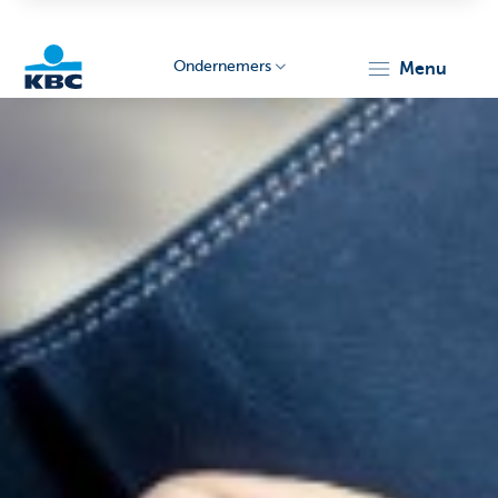
Ondernemers
menu
KBC
Ondernemers