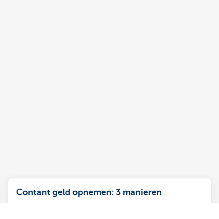
Contant geld opnemen: 3 manieren
Haal af aan een geldautomaat