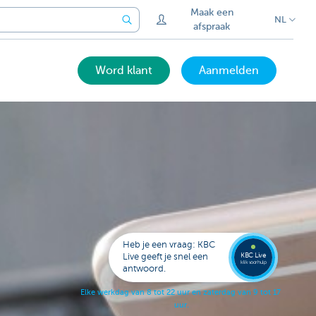
Maak een
NL
afspraak
Word klant
Aanmelden
Bel
een
KBC
Live
expert
Heb je een vraag: KBC
078
KBC Live
Live geeft je snel een
152
klik voor hulp
antwoord.
153
E
l
k
e
w
e
r
k
d
a
g
v
a
n
8
t
o
t
2
2
u
u
r
e
n
z
a
t
e
r
d
a
g
v
a
n
9
t
o
t
1
7
u
u
r
.