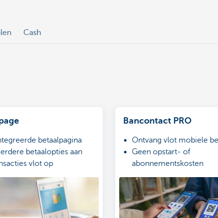
alen
Cash
page
Bancontact PRO
ntegreerde betaalpagina
Ontvang vlot mobiele be
erdere betaalopties aan
Geen opstart- of
nsacties vlot op
abonnementskosten
0,06 euro per betaling i
0,20 euro online