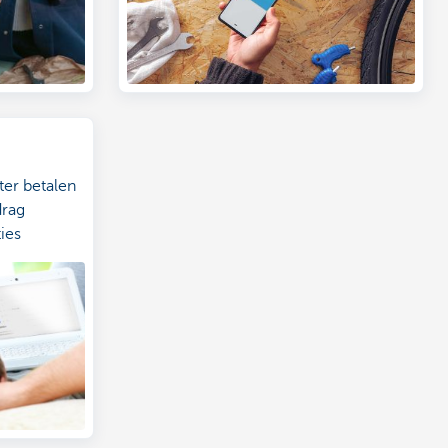
ter betalen
drag
ties