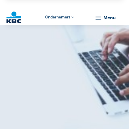
Ondernemers
menu
KBC
Ondernemers