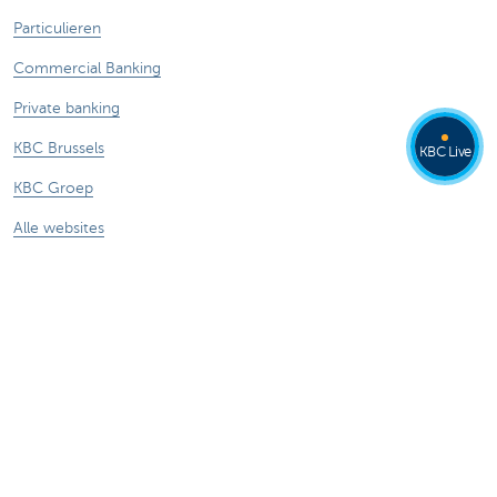
Particulieren
Commercial Banking
Private banking
KBC Brussels
KBC Live
KBC Groep
Alle websites
Let op, geld lenen kost ook geld.
®
Tarieven
Sitemap
Juridische info
Contact